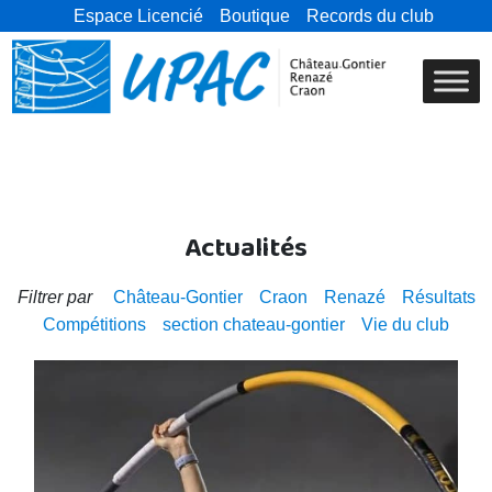
Espace Licencié
Boutique
Records du club
Actualités
Filtrer par
Château-Gontier
Craon
Renazé
Résultats
Compétitions
section chateau-gontier
Vie du club