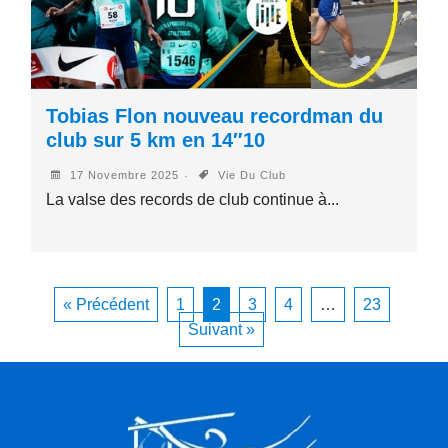
Tobias Flon nouveau recordman du
club sur 5 km en 14″10
17 Novembre 2025
Vie Du Club
La valse des records de club continue à...
« Précédent
1
2
3
4
…
23
Suivant »