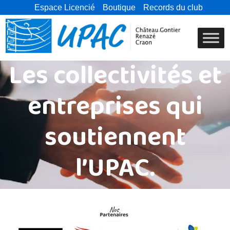
Espace Licencié
Boutique
Records du club
Les collectivités et
entreprises qui
soutiennent
l’UPAC.