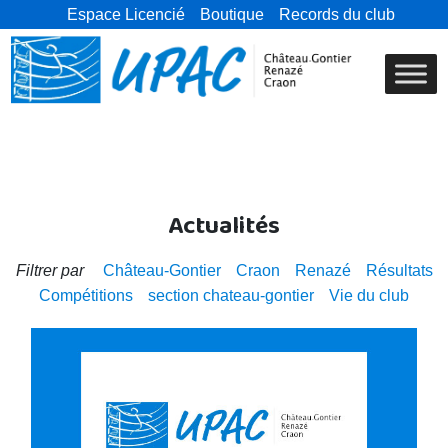
Espace Licencié
Boutique
Records du club
Actualités
Filtrer par
Château-Gontier
Craon
Renazé
Résultats
Compétitions
section chateau-gontier
Vie du club