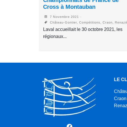
Cross à Montauban
7 Novembre 2021
Château-Gontier, Compétitions, Craon, Renaz
Laval accueillait le 30 octobre 2021, les
régionaux...
LE C
Châte
Craon
Rena
Facebook