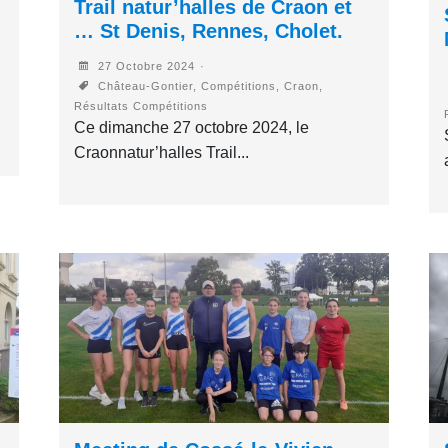
Trail natur’halles de Craon et
… St Denis, Rennes, Cholet.
27 Octobre 2024
Château-Gontier, Compétitions, Craon,
Résultats Compétitions
Ce dimanche 27 octobre 2024, le
Craonnatur’halles Trail...