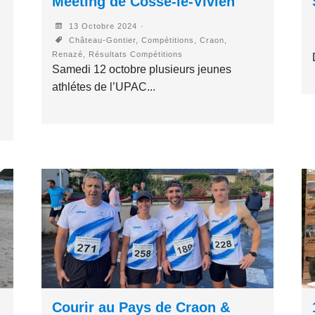
Meeting de Cossé-le-Vivien
13 Octobre 2024
Château-Gontier, Compétitions, Craon,
Renazé, Résultats Compétitions
Samedi 12 octobre plusieurs jeunes
athlétes de l’UPAC...
Courir au Pays de Craon &