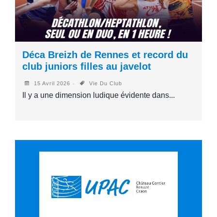
Déca Breizh de Rennes et record du
club juniors filles au javelot
15 Avril 2026
Vie Du Club
Il y a une dimension ludique évidente dans...