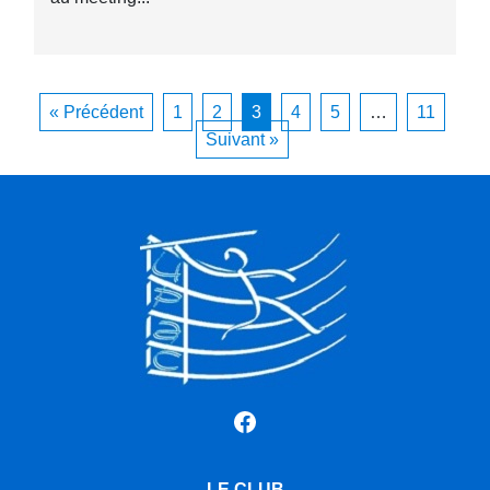
« Précédent
1
2
3
4
5
…
11
Suivant »
Facebook
LE CLUB