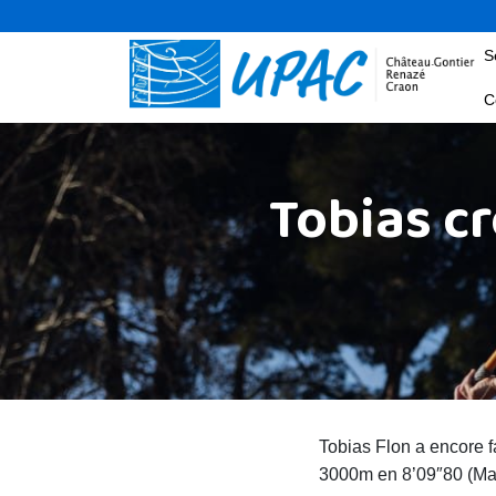
S
C
Tobias cr
Tobias Flon a encore f
3000m en 8’09″80 (Ma