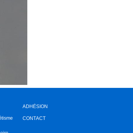
ADHÉSION
étisme
CONTACT
oire