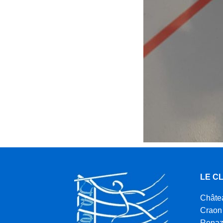
LE C
Châte
Craon
Rena