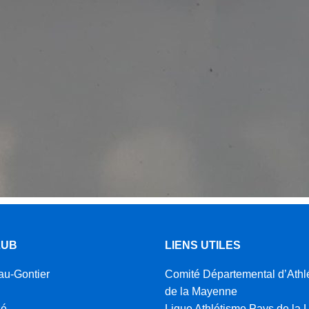
LUB
LIENS UTILES
au-Gontier
Comité Départemental d’Athl
de la Mayenne
zé
Ligue Athlétisme Pays de la L