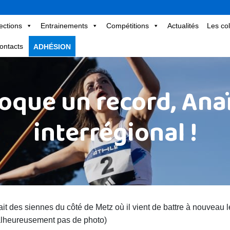
ections
Entrainements
Compétitions
Actualités
Les col
ontacts
ADHÉSION
oque un record, Anaï
interrégional !
ait des siennes du côté de Metz où il vient de battre à nouveau 
lheureusement pas de photo)