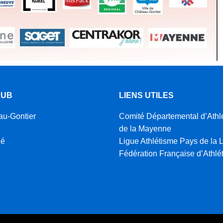
LUB
LIENS UTILES
au-Gontier
Comité Départemental d’Athl
de la Mayenne
zé
Ligue Athlétisme Pays de la L
Fédération Française d’Athlé