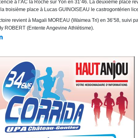
cencié à l’AC la Roche sur Yon en 31’46. La deuxième place revi
 troisième place à Lucas GUINOISEAU le castrogontérien lic
ctoire revient à Magali MOREAU (Waimea Tri) en 36’58, suivi
ndy ROBERT (Entente Angevine Athlétisme).
m