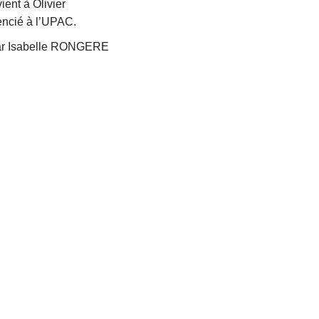
ent à Olivier
encié à l’UPAC.
 par Isabelle RONGERE