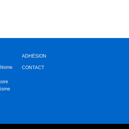
ADHÉSION
étisme
CONTACT
oire
tisme