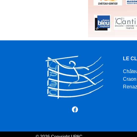
LE C
Châte
Craon
Rena
Facebook
© 2026 Copyright UPAC.