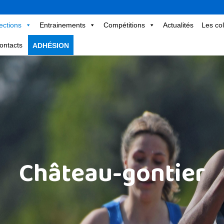
ections
Entrainements
Compétitions
Actualités
Les col
ontacts
ADHÉSION
Château-gontier