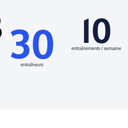
8
10
30
entraînements / semaine
entraîneurs