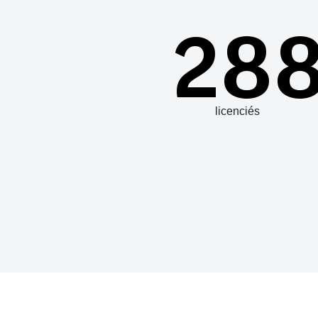
28
licenciés