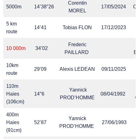
Corentin
5000m
14’38″26
17/05/2024
Ca
MOREL
5 km
14’41
Tobias FLON
17/12/2023
route
A
Frederic
10 000m
34’02
PAILLARD
Be
10km
V
29’09
Alexis LEDEAN
09/11/2025
route
110m
Yannick
C
Haies
14″6
08/04/1992
PROD’HOMME
C
(106cm)
400m
Yannick
Haies
52’87
27/06/1993
PROD’HOMME
(91cm)