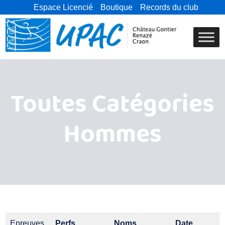
Espace Licencié
Boutique
Records du club
Toutes Catégories
Hommes
Epreuves
Perfs
Noms
Date