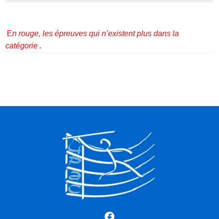
E
n rouge, les épreuves qui n’existent plus dans la
catégorie
.
Facebook