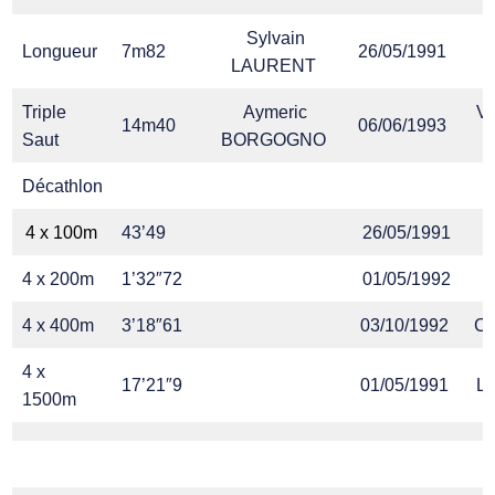
Sylvain
Longueur
7m82
26/05/1991
LAURENT
Triple
Aymeric
Vi
14m40
06/06/1993
Saut
BORGOGNO
Décathlon
4 x 100m
43’49
26/05/1991
4 x 200m
1’32″72
01/05/1992
4 x 400m
3’18″61
03/10/1992
Ch
4 x
17’21″9
01/05/1991
La
1500m
/