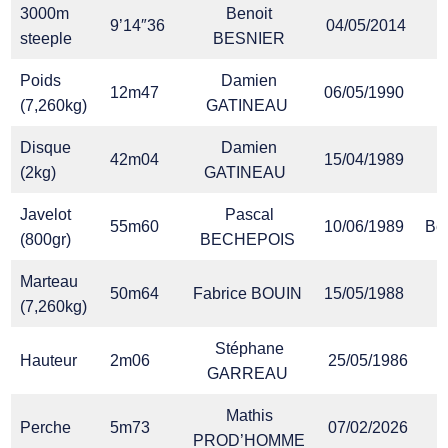
3000m
Benoit
9’14″36
04/05/2014
steeple
BESNIER
Poids
Damien
12m47
06/05/1990
(7,260kg)
GATINEAU
Disque
Damien
42m04
15/04/1989
(2kg)
GATINEAU
Javelot
Pascal
55m60
10/06/1989
Be
(800gr)
BECHEPOIS
Marteau
50m64
Fabrice BOUIN
15/05/1988
(7,260kg)
Stéphane
Hauteur
2m06
25/05/1986
GARREAU
Mathis
Perche
5m73
07/02/2026
R
PROD’HOMME