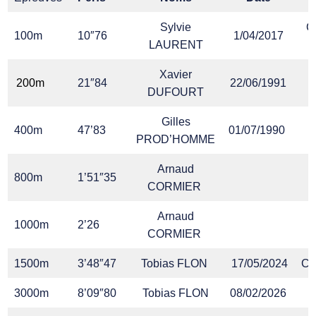
Sylvie
C
100m
10″76
1/04/2017
LAURENT
Xavier
200m
21″84
22/06/1991
DUFOURT
Gilles
400m
47’83
01/07/1990
PROD’HOMME
Arnaud
800m
1’51″35
CORMIER
Arnaud
1000m
2’26
CORMIER
1500m
3’48″47
Tobias FLON
17/05/2024
Ca
3000m
8’09″80
Tobias FLON
08/02/2026