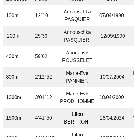
Annouschka
100m
12″10
07/04/1990
PASQUIER
Annouschka
200m
25’33
12/05/1990
PASQUIER
Anne-Lise
400m
59’02
ROUSSELET
Marie-Eve
M
800m
2’12″52
10/07/2004
PANNIER
Marie-Eve
C
1000m
3’01″12
18/04/2009
PROD’HOMME
G
Lilou
1500m
4’41″50
28/04/2024
M
BERTRON
Lilou