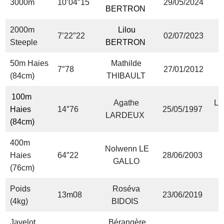
3000m
10’04″15
29/05/2024
S
BERTRON
2000m
Lilou
V
7’22″22
02/07/2023
Steeple
BERTRON
50m Haies
Mathilde
V
7″78
27/01/2012
(84cm)
THIBAULT
100m
Agathe
La
Haies
14″76
25/05/1997
LARDEUX
(84cm)
400m
Nolwenn LE
Haies
64″22
28/06/2003
GALLO
(76cm)
Poids
Roséva
13m08
23/06/2019
(4kg)
BIDOIS
Javelot
Bérangère