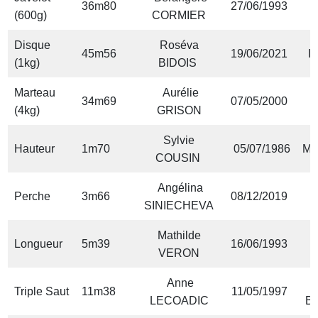
36m80
27/06/1993
(600g)
CORMIER
Disque
Roséva
45m56
19/06/2021
I
(1kg)
BIDOIS
Marteau
Aurélie
34m69
07/05/2000
A
(4kg)
GRISON
Sylvie
Hauteur
1m70
05/07/1986
Mo
COUSIN
Angélina
Perche
3m66
08/12/2019
N
SINIECHEVA
Mathilde
Longueur
5m39
16/06/1993
VERON
Anne
Triple Saut
11m38
11/05/1997
LECOADIC
Be