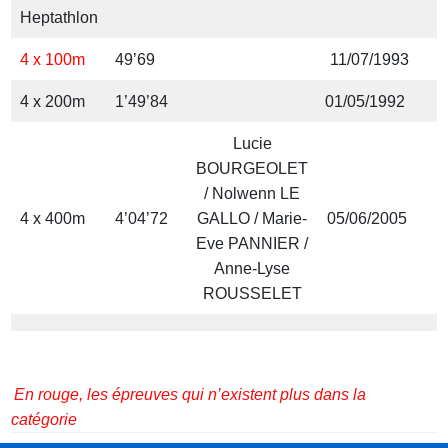
Heptathlon
4 x 100m
49’69
11/07/1993
4 x 200m
1’49’84
01/05/1992
Lucie
BOURGEOLET
/ Nolwenn LE
4 x 400m
4’04’72
GALLO / Marie-
05/06/2005
O
Eve PANNIER /
Anne-Lyse
ROUSSELET
En rouge, les épreuves qui n’existent plus dans la
catégorie