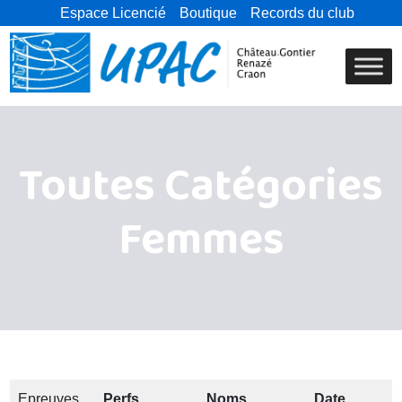
Espace Licencié
Boutique
Records du club
Toutes Catégories
Femmes
Epreuves
Perfs
Noms
Date