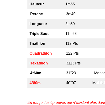
Hauteur
1m55
Perche
3m40
Longueur
5m39
Triple Saut
11m23
Triathlon
112 Pts
Quadrathlon
122 Pts
Hexathlon
3113 Pts
4*60m
31″23
Manon
4*80m
40″07
Mathil
En rouge, les épreuves qui n’existent plus dans