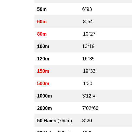
50m
6″93
60m
8″54
80m
10″27
100m
13″19
120m
16″35
150m
19″33
500m
1’30
1000m
3’12 »
2000m
7’02″60
50 Haies
(76cm)
8″20