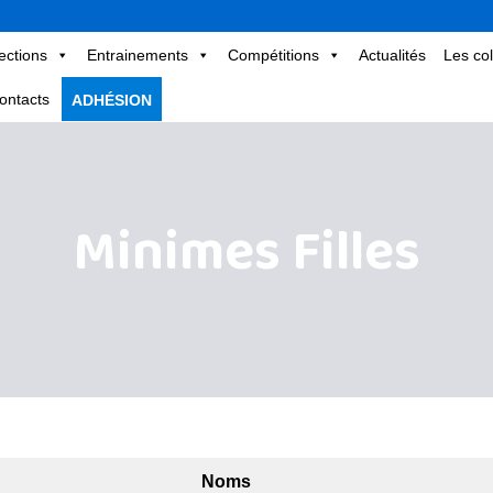
ections
Entrainements
Compétitions
Actualités
Les col
ontacts
ADHÉSION
Minimes Filles
Noms