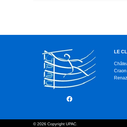
LE C
Châte
Craon
Rena
Facebook
© 2026 Copyright UPAC.