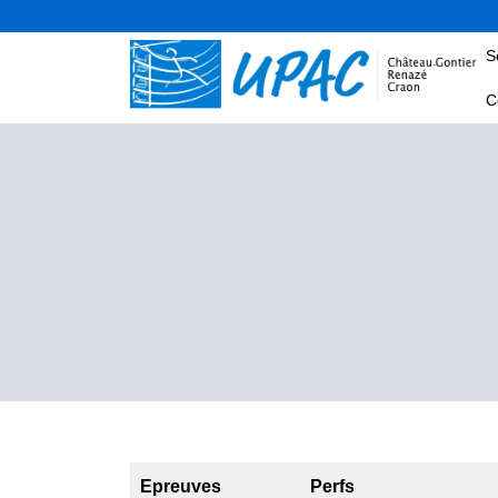
S
C
Epreuves
Perfs