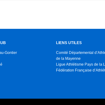
LUB
LIENS UTILES
au-Gontier
Comité Départemental d’Athl
de la Mayenne
zé
Ligue Athlétisme Pays de la L
Fédération Française d’Athlé