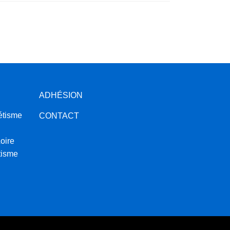
ADHÉSION
étisme
CONTACT
oire
tisme