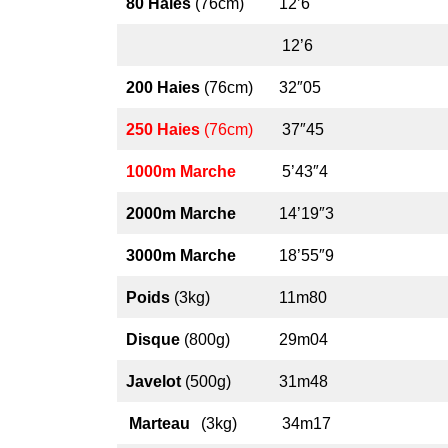
80 Haies
(76cm)
12’6
12’6
200 Haies
(76cm)
32″05
250 Haies
(76cm)
37″45
1000m Marche
5’43″4
2000m Marche
14’19″3
3000m Marche
18’55″9
Poids
(3kg)
11m80
Disque
(800g)
29m04
Javelot
(500g)
31m48
Marteau
(3kg)
34m17