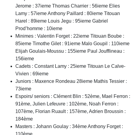
Jerome : 37ieme Thomas Charrier : 56ieme Elies
Lamy : 57ieme Anthony Paillard : 80ieme Titouan
Harel : 89ieme Louis Jegu : 95ieme Gabriel
Prod’homme : 10ieme
Minimes : Valentin Forget : 22ieme Titouan Boube :
85ieme Timothe Gilet : 91ieme Malo Goupil : 110ieme
Elijah Goulais-Moussu : 155ieme Paul Joufflineau :
156ieme
Cadets : Constant Lamy : 25ieme Titouan Le Calve-
Vivien : 69ieme
Juniors : Maxence Rondeau 28ieme Mathis Tessier :
73ieme
Espoirs/ seniors : Clément Blin : 52ème, Mael Ferron :
91ème, Julien Lefeuvre : 102ème, Noah Ferron :
107ème, Florian Ruault : 157ème, Adrien Broussin :
184ème
Masters : Johann Goulay : 34ème Anthony Forget :
110ème