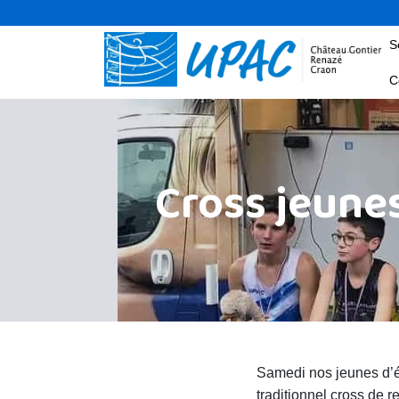
S
C
Cross jeune
Samedi nos jeunes d’é
traditionnel cross de r