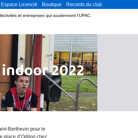
Espace Licencié
Boutique
Records du club
lectivités et entreprises qui soutiennent l’UPAC.
 indoor 2022
int-Berthevin pour le
ème place d’Odilon chez