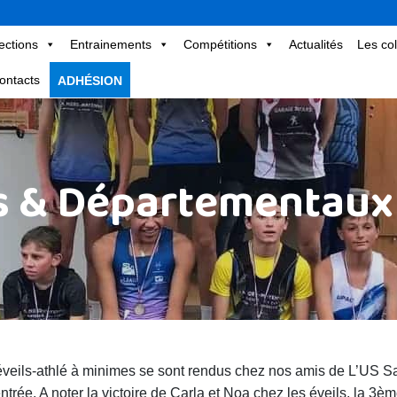
ections
Entrainements
Compétitions
Actualités
Les col
ontacts
ADHÉSION
s & Départementaux
veils-athlé à minimes se sont rendus chez nos amis de L’US Sa
entrée. A noter la victoire de Carla et Noa chez les éveils, la 3