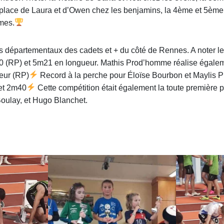
 place de Laura et d’Owen chez les benjamins, la 4ème et 5ème
mes.
s départementaux des cadets et + du côté de Rennes. A noter le
60 (RP) et 5m21 en longueur. Mathis Prod’homme réalise égalem
eur (RP)
Record à la perche pour Éloïse Bourbon et Maylis P
et 2m40
Cette compétition était également la toute première 
ulay, et Hugo Blanchet.