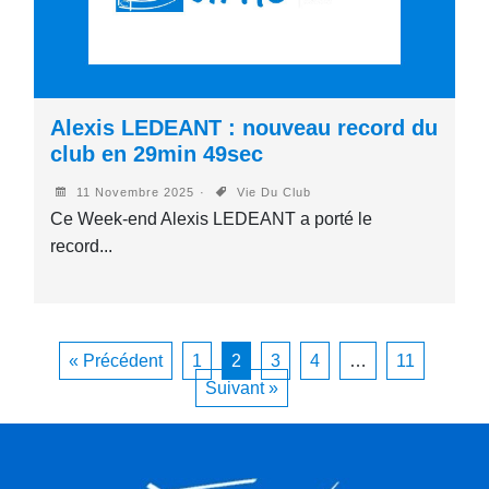
Alexis LEDEANT : nouveau record du
club en 29min 49sec
11 Novembre 2025
Vie Du Club
Ce Week-end Alexis LEDEANT a porté le
record...
« Précédent
1
2
3
4
…
11
Suivant »