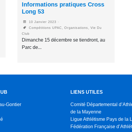
Informations pratiques Cross
Long 53
10 Janvier 2023
Compétitions UPAC, Organisations, Vie Du
Club
Dimanche 15 décembre se tiendront, au
Parc de...
LUB
LIENS UTILES
au-Gontier
Comité Départemental d’Athl
de la Mayenne
zé
Ligue Athlétisme Pays de la L
Fédération Française d’Athlé