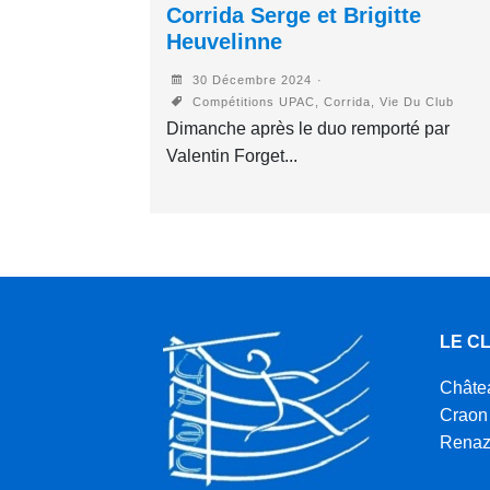
Corrida Serge et Brigitte
Heuvelinne
30 Décembre 2024
Compétitions UPAC, Corrida, Vie Du Club
Dimanche après le duo remporté par
Valentin Forget...
LE C
Châte
Craon
Rena