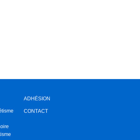
ADHÉSION
étisme
CONTACT
oire
tisme