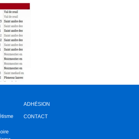
ADHÉSION
étisme
CONTACT
oire