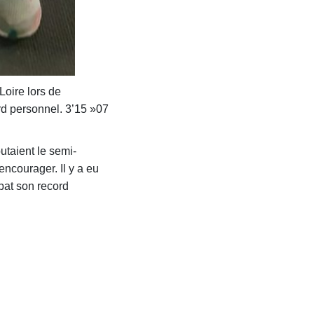
Loire lors de
ord personnel. 3’15 »07
utaient le semi-
ncourager. Il y a eu
 bat son record