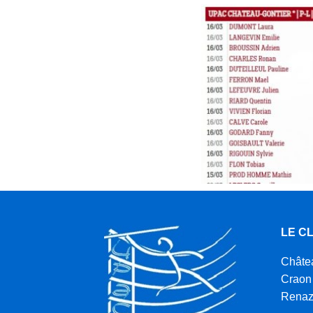
LE C
Châte
Craon
Rena