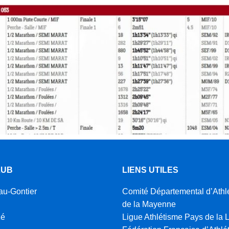
LUB
LIENS UTILES
au-Gontier
Comité Départemental d’Athl
de la Mayenne
zé
Ligue Athlétisme Pays de la L