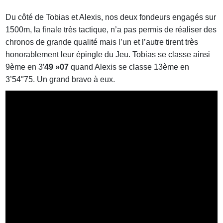
Du côté de Tobias et Alexis, nos deux fondeurs engagés sur
1500m, la finale très tactique, n’a pas permis de réaliser des
chronos de grande qualité mais l’un et l’autre tirent très
honorablement leur épingle du Jeu. Tobias se classe ainsi
9ème en 3′
49 »07
quand Alexis se classe 13ème en
3’54″75. Un grand bravo à eux.