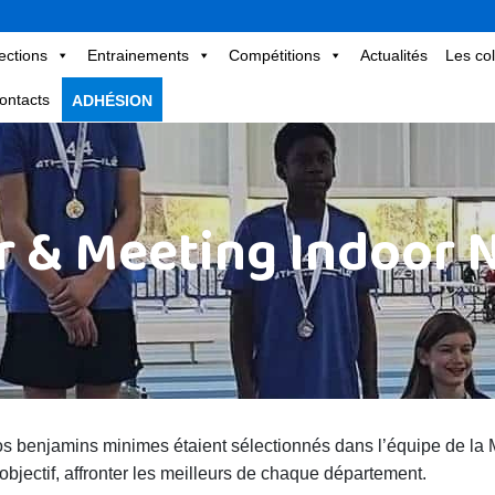
ections
Entrainements
Compétitions
Actualités
Les col
ontacts
ADHÉSION
or & Meeting Indoor 
os benjamins minimes étaient sélectionnés dans l’équipe de la
l’objectif, affronter les meilleurs de chaque département.