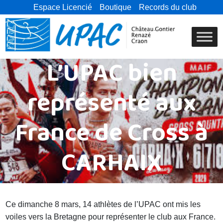
Espace Licencié
Boutique
Records du club
L’UPAC bien
représenté aux
France de Cross à
CARHAIX
Ce dimanche 8 mars, 14 athlètes de l’UPAC ont mis les
voiles vers la Bretagne pour représenter le club aux France.