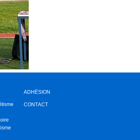
ADHÉSION
étisme
CONTACT
oire
tisme