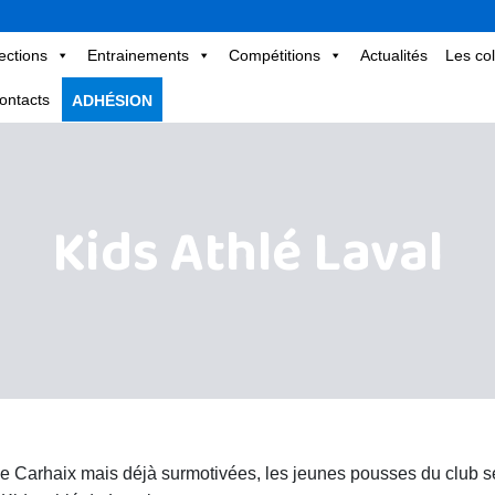
ections
Entrainements
Compétitions
Actualités
Les col
ontacts
ADHÉSION
Kids Athlé Laval
e Carhaix mais déjà surmotivées, les jeunes pousses du club s