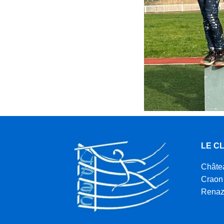
LE C
Châte
Craon
Rena