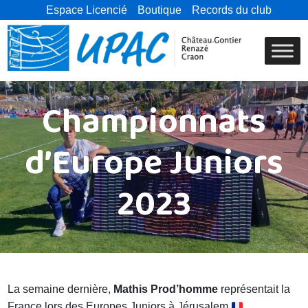
Espace Licencié
Boutique
Records du club
Championnats
d’Europe Juniors
2023
La semaine dernière,
Mathis Prod’homme
représentait la
France lors des Europes Juniors à Jérusalem