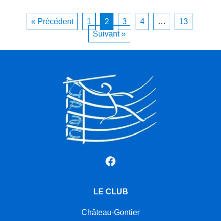
« Précédent
1
2
3
4
…
13
Suivant »
Facebook
LE CLUB
Château-Gontier