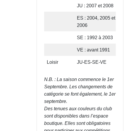
JU : 2007 et 2008
10
ES : 2004, 2005 et
11
2006
SE : 1992 à 2003
11
VE : avant 1991
11
Loisir
JU-ES-SE-VE
75
N.B. : La saison commence le 1er
Septembre. Les changements de
catégorie se font également, le 1er
septembre.
Des tenues aux couleurs du club
sont disponibles dans l’espace
boutique. Elles sont obligatoires
pour participer aux compétitions.