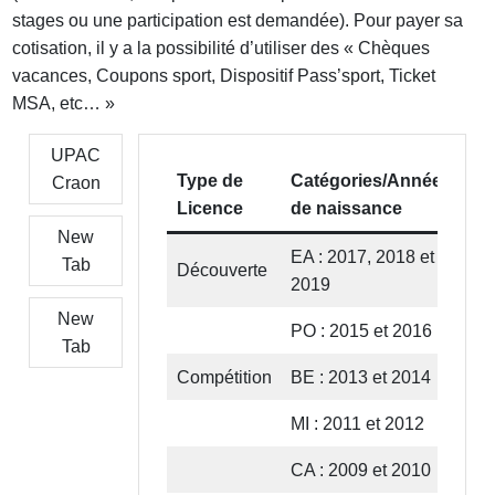
stages ou une participation est demandée). Pour payer sa
cotisation, il y a la possibilité d’utiliser des « Chèques
vacances, Coupons sport, Dispositif Pass’sport, Ticket
MSA, etc… »
UPAC
Type de
Catégories/Années
Craon
Pr
Licence
de naissance
New
EA : 2017, 2018 et
Tab
Découverte
95
2019
New
PO : 2015 et 2016
95
Tab
Compétition
BE : 2013 et 2014
10
MI : 2011 et 2012
10
CA : 2009 et 2010
10